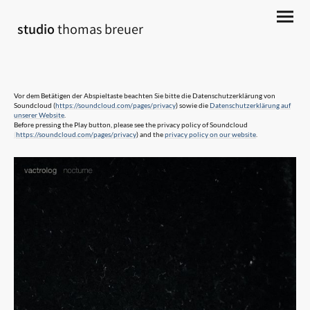
studio
thomas breuer
Vor dem Betätigen der Abspieltaste beachten Sie bitte die Datenschutzerklärung von
Soundcloud (
https://soundcloud.com/pages/privacy
) sowie die
Datenschutzerklärung auf
unserer Website
.
Before pressing the Play button, please see the privacy policy of Soundcloud
(
https://soundcloud.com/pages/privacy
) and the
privacy policy on our website
.