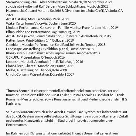
StromWandlungSchall, Altes Schlachthaus, Mosbach, 10. September 2022
suicide où révolte (mit Ralf Berger), Altes Schlachthaus, Mosbach, 2022
Hexennacht, Cabaret Voltaire Société & Diversions (mit Sofia Greff), Victoria, CA,
2021
Artist Catalog, Modular Station, Paris, 2021
Wake, Kulturforum Vis-à-Vis, Buchen, June 2020
Modular Performance, Kunstverein Familie Montez, Frankfurt am Main, 2019
Blimp, Video and Performance Day, Homburg, 2019
Artist/Don Quixote, Soundinstallation, Kunstverein Aschaffenburg, 2019
Patternbook, Print-Edition, 144 Collagen, 2019
Cambium, Modular Performance, SpielRauMoll, Aschaffenburg 2018
Landscape, Ausstellung / Exhibition, plan.d., Düsseldorf 2018
Klangkasten, Elektroakustisches Improvisorium, Amorbach 2018
GEKUKU, Präsentation, Offenbach 2016
Lopanski, Marstall, Amorbach (mit R. Talib Vogl), 2016
Piano Piece, Chateau Monthelon, France, 2011
Melos, Ausstellung, St. Theodor, Köln 2008
Unruh, Consum, Präsentation, Düsseldorf 2007
Thomas
Breuer
ist ein experimentell arbeitender elektronischer Musiker und
Künstler. Er studierte Bildende Kunst an der Kunstakademie Düsseldorf bei Jannis
Kounellis (Meisterschüler) sowie Kunstwissenschaft und Medientheorie an der HFG
Karlsruhe.
Seit 2015 konzentriert sich seine Arbeit auf modulare Synthesizer, insbesondere auf
das SERGE-System sowie selbstgebaute Schaltungen. Sein vom (kalkulierten) Zufall
gesteuertes Klangwerk entsteht im Studio, bei Improvisationen oder Live-
Performances.
Im Rahmen von Klanginstallationen arbeitet Thomas Breuer mit generativen