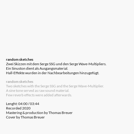
random sketches
Zwei Skizzen mit dem Serge SSG un d den Serge Wave-Multipliers.
Ein Sinuston dient als Ausgangsmaterial.
Hall-Effekte wurden in der Nachbearbeitungen hinzugefügt.
random sketches
Two sketches with the Serge SSG and the Serge Wave-Multiplier.
A sine tone served as raw sound material.
Few reverb effects were added afterwards.
Lenght: 04:00 / 03:44
Recorded 2020
Mastering & production by Thomas Breuer
Cover by Thomas Breuer